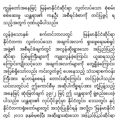
ကျွန်တော်အနေဖြင့် မြန်မာနိုင်ငံဆိုင်ရာ လွတ်လပ်သော စုံစမ်း
စစ်ဆေးမှု ယန္တရား၏ ကနဦး အစီရင်ခံစာကို တင်ပြခွင့် ရ
သည့်အတွက် ဂုဏ်ယူမိပါသည်။
လွန်ခဲ့သောနှစ် စက်တင်ဘာလတွင် မြန်မာနိုင်ငံဆိုင်ရာ
နိုင်ငံတကာ လွတ်လပ်သော အချက်အလက် ရှာဖွေရေးမစ်ရှင်
အဖွဲ့၏ အစီရင်ခံချက်တွင် အလွန်ဆိုးရွားသော အပြည်ပြည်
ဆိုင်ရာ ပြစ်မှုကြီးများကို ကျူးလွန်ခဲ့ကြောင်း ယူဆရသည့်
ကြောင်းကျိုးသင့်သော အချက်အလက်များကို တွေ့ရှိခဲ့ကြောင်း၊
အပြစ်ရှိသော်လည်း ကင်းလွတ်ခွင့် ပေးနေသည့် သံသရာစက်ဝန်း
ကြီးအား ရပ်တန့်စေရန် တောင်းဆိုကြောင်း တင်ပြခဲ့ပါသည်။
ယင်းလတွင်ပင် ဤကောင်စီမှ အဆိုပါကိစ္စရပ်အား တုံ့ပြန့်သည့်
အနေဖြင့် ဆုံးဖြတ်ချက် ၃၉/၂ ဖြင့် ဤ ယန္တရားကို ဖွဲ့စည်းပေးခဲ့
ပါသည်။ ယန္တရား၏ လုပ်ပိုင်ခွင့်မှာ နိုင်ငံတွင်း၊ ဒေသတွင်း နှင့်
နိုင်ငံတကာရုံးတော်များတွင် အသုံးပြုနိုင်ရန် အလို့ငှာ “မြန်မာနိုင်ငံ
တွင် ၂၀၁၁ ခုနှစ်မှစပြီး အဆိုးရွားဆုံးသော အပြည်ပြည်ဆိုင်ရာ