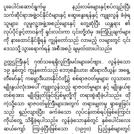
ပူးပေါင်းဆောင်ရွက်မှု နည်းလမ်းများနှင့်စပ်လျဉ်းပြီး
သက်ဆိုင်ရာအဖွဲ့ဝင်နိုင်ငံများနှင့် ဆွေးနွေးရန်နှင့် ကျူးလွန် ခံခဲ့ရ
သူများ၊ လူမှုလူ့အဖွဲ့အစည်းများနှင့် တွေ့ဆုံပြီး ယန္တရား ၏
လုပ်ပိုင်ခွင့်တာဝန်ကို ရှင်းလင်းကာ ၎င်းတို့ထံမှ အကြံပြုချက်များ
ကို နားထောင်နိုင်ဖို့ရန် ကျွန်တော်သည် လာမည့် လများတွင် ၎င်း
ဒေသသို့ သွားရောက်ရန် အစီအစဉ် ချမှတ်ထားပါသည်။
ဥက္ကဌကြီးနှင့် ဂုဏ်သရေရှိလူကြီးမင်းများခင်ဗျား... လွန်ခဲ့သော
၁၉ နှစ်တွင် ကျွန်တော်သည် ဘော့စနီးယား၊ ဆီးရာလီယွန်၊ အရှေ့
တီမော်နှင့် ကမ္ဘောဒီးယားနိုင်ငံတို့၌ စစ်ရာဇဝတ်မှုများ၊ လူသားတ
မျိုးနွယ်လုံးအပေါ် ကျူးလွန်သည့် ရာဇဝတ်မှုများ နှင့် မျိုးနွယ်စု
တစ်စုအား မျိုးဖြုတ်ခြင်းပြစ်မှုတို့ကို တရားစွဲဆိုခဲ့ပါသည်။ ထို
ကဲ့သို့သော ရာဇဝတ်မှုကြီးများအတွက် တရားမျှတမှု ရှာဖွေခြင်း
သည် ရှည်လျားပြီး၊ ခက်ခဲသော လုပ်ငန်းတစ်ရပ်ဖြစ်ကြောင်း
ကိုယ်တွေ့ သိရှိခဲ့ရပါသည်။ လွန်ခဲ့သောနှစ်တွင် နှစ်ပေါင်းလေး
ဆယ်ကျော် ကြာခဲ့ပြီးဖြစ်သော (၁၉၇၀) ပြည့်နှစ်များတွင်