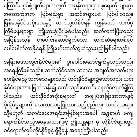
ကြောင်း စွပ်စွဲချက်များအတွက် အမှန်တရားရှာဖွေရေးကို များစွာ
အထောက်အကူ ဖြစ်မည်မှာ အထင်အရှားပင် ဖြစ်ပါသည်။
မြန်မာနိုင်ငံအစိုးအရနှင့် ဆက်သွယ်နိုင်ရန် ကျွန်တော် ဘက်မှ
ကြိမ်ဖန်များစွာ ကြိုးစားခဲ့ပြီးဖြစ်ပါသည်။ ဆက်လက်ပြီးလည်း
အပြန်အလှန် ပူးပေါင်းဆောင်ရွက်သော ဆက်ဆံရေးတစ်ရပ်
ပေါ်ပေါက်လာနိုင်ရန် ကြိုးပမ်းဆက်သွယ်သွားမည်ဖြစ်ပါသည်။
အခြားဒေသတွင်းနိုင်ငံများ၏ ပူးပေါင်းဆောင်ရွက်မှုသည်လည်း
အရေးကြီးပါသည်။ သက်ဆိုင်သော သတင်း အချက်အလက်များ
ပေးနိုင်မည့် သက်သေများသည် ယင်းနိုင်ငံများ၌သော်လည်း ယင်း
နိုင်ငံများအား ဖြတ်သန်း၍ သော်လည်းကောင်း နေထိုင်လျက်ရှိကြ
ပါသည်။ ယင်းနိုင်ငံအစိုးရများ၏ အချုပ်အခြာအာဏာနှင့်
စိုးရိမ်မှုများကို လေးစားသမှုပြုထားသည့်နည်းတူ၊ သက်သေများ
သို့မဟုတ် သတင်းပေးအရင်းအမြစ်များအပေါ် အန္တရာယ် မကျ
ရောက်နိုင်သည့်အနေအထားဖြင့် ဤယန္တရား မှ ထိုနိုင်ငံများတွင်
ဝင်ရောက်လုပ်ကိုင်နိုင်ခွင့် ရှိဖို့ရန် အရေးကြီးပါသည်။