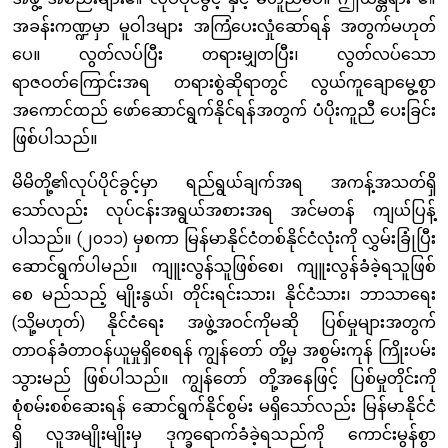
အခန်းကဏ္ဍမှာ မူဝါဒများ အကြံပေးလှုံဆော်ရန် အတွက်မဟုတ်
ပေ။ လွတ်လပ်ပြီး တရားမျှတပြီး၊ လွတ်လပ်သော
ရာဇဝတ်ကြောင်းအရ တရားစွဲဆိုရာတွင် လွယ်ကူချောမွေ့စွာ
အကောင်ထည် ဖော်ဆောင်ရွက်နိုင်ရန်အတွက် ပံပိုးကူညီ ပေးခြင်း
ဖြစ်ပါသည်။
မိမိတို့၏လုပ်ပိုင်ခွင့်မှာ ရည်ရွယ်ချက်အရ အကန့်အသတ်ရှိ
သော်လည်း လုပ်ငန်းအရွယ်အစားအရ အင်မတန် ကျယ်ပြန့်
ပါသည်။ (၂၀၁၁) မှစကာ မြန်မာနိုင်ငံတစ်နိုင်ငံလုံးကို လွှမ်းခြုံပြီး
ဆောင်ရွက်ပါမည်။ ကျူးလွန်သူဖြစ်စေ၊ ကျူးလွန်ခံခဲ့ရသူဖြစ်
စေ မည်သည့် မျိုးနွယ်၊ တိုင်းရင်းသား၊ နိုင်ငံသား၊ ဘာသာရေး
(သို့မဟုတ်) နိုင်ငံရေး အဖွဲ့အဝင်ကိုမဆို ပြစ်မှုများအတွက်
တာဝန်ခံတာဝန်ယူမှုရှိစေရန် ကျွန်တော် တို့မှ အစွမ်းကုန် ကြိုးပမ်း
သွားမည် ဖြစ်ပါသည်။ ကျွန်တော် တို့အနေဖြင့် ပြစ်မှုတိုင်းကို
စုံစမ်းစစ်ဆေးရန် ဆောင်ရွက်နိုင်စွမ်း မရှိသော်လည်း မြန်မာနိုင်ငံ
ရှိ လူအမျိုးမျိုးမှ ဒုက္ခရောက်ခံခဲ့ရသည်ကို ကောင်းမွန်စွာ