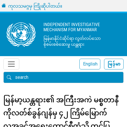
အဓိကအကြောင်းအရာသို့ သွားမည်
URL
ကုလသမဂ္ဂမှ ကြိုဆိုပါတယ်။
English
မြန်မာ
ရှာရန်
မြန်မာ့ယန္တရား၏ အကြီးအကဲ မစ္စတာနီ
ကိုလတ်စ်ခွန်ဂျန်မှ ၄၂ ကြိမ်မြောက်
လူအခွင့်အရေးကောင်စီထံသို့ တင်ပြ