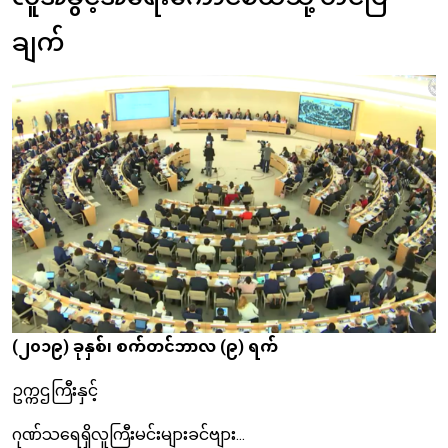
ချက်
Body
Image
(၂၀၁၉) ခုနှစ်၊ စက်တင်ဘာလ (၉) ရက်
ဥက္ကဌကြီးနှင့်
ဂုဏ်သရေရှိလူကြီးမင်းများခင်ဗျား...