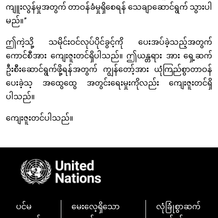
ကျူးလွန်မှုအတွက် တာဝန်ခံမှုရှိစေရန် သေချာဆောင်ရွက် သွားပါ
မည်။”
ဤကဲ့သို့ သမိုင်းဝင်လုပ်ပိုင်ခွင့်ကို ပေးအပ်ခဲ့သည့်အတွက်
ကောင်စီအား ကျေးဇူးတင်ရှိပါသည်။ ဤယန္တရား အား ရှေ့ဆက်
ဦးစီးဆောင်ရွက်ဖို့ရန်အတွက် ကျွန်တော့်အား ယုံကြည်စွာတာဝန်
ပေးခဲ့သ့ အထွေထွေ အတွင်းရေးမှုးကိုလည်း ကျေးဇူးတင်ရှိ
ပါသည်။
ကျေးဇူးတင်ပါသည်။
Image
ပင်မ
မေးလေ့ရှိသော
လုံခြုံစွာဆက်