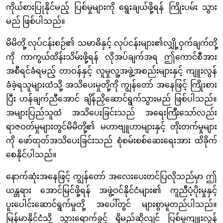
ကိုယ်စားပြုနိုင်မည့် ပြစ်မှုများကို ရွေးချယ်ဖို့ရန် ကြိုးပမ်း သွား
မည် ဖြစ်ပါသည်။
မိမိတို့ လုပ်ငန်းစဉ်၏ သမာဓိနှင့် လုပ်ငန်းများ၏လျှို့ဝှက်ချက်တို့
ကို ကာကွယ်ထိန်းသိမ်းဖို့ရန် လိုအပ်ချက်အရ ဤကောင်စီအား
အစီရင်ခံရမည့် တာဝန်နှင့် လူမှုလူ့အဖွဲ့အစည်းများနှင့် ကျူးလွန်
ခံခဲ့ရသူများထံသို့ အသိပေးမှုတို့ကို ကျွန်တော် အနေဖြင့် ကြိုးစား
ပြီး ဟန်ချက်ညီအောင် ချိန်ညှိဆောင်ရွက်သွားမည် ဖြစ်ပါသည်။
အများပြည်သူထံ အသိပေးခြင်းသည် အရေးကြီးသော်လည်း
ရာဇဝတ်မှုများတွင်မိမိတို့၏ မဟာဗျူဟာများနှင့် တိုးတက်မှုများ
ကို ဖော်ထုတ်အသိပေးခြင်းသည် စုံစမ်းစစ်ဆေးရေးအား ထိခိုက်
စေနိုင်ပါသည်။
နောက်ဆုံးအနေဖြင့် ကျွန်တော် အလေးပေးတင်ပြလိုသည်မှာ ဤ
ယန္တရား အောင်မြင်ဖို့ရန် အဖွဲ့ဝင်နိုင်ငံများ၏ ကူညီပံ့ပိုးမှုနှင့်
ပူးပေါင်းဆောင်ရွက်မှုတို့ အပေါ်တွင် များစွာမူတည်ပါသည်။
မြန်မာနိုင်ငံသို့ သွားရောက်ခွင့် ရှိမည်ဆိုလျင် ပြစ်မှုကျူးလွန်