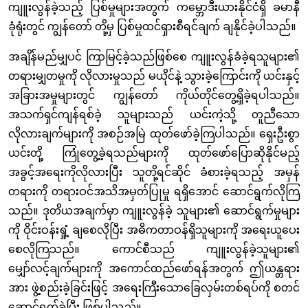
ကျူးလွန်ခဲ့သည့် ပြစ်မှုများအတွက် ကမ္ဘောဒီးယားနိုင်ငံရှိ ခမာနီ
ခုံရုံးတွင် ကျွန်တော် တို့မှ ပြစ်မှုထင်ရှားစီရင်ချက် ချနိုင်ခဲ့ပါသည်။
အချိန်မည်မျှပင် ကြာမြင့်ခဲ့သည်ဖြစ်စေ ကျူးလွန်ခံခဲ့ရသူများ၏
တရားမျှတမှုကို လိုလားမှုသည် မယိုင်နဲ့ သွားခဲ့ကြောင်းကို ယင်းနှင့်
အခြားအမှုများတွင် ကျွန်တော် ကိုယ်တိုင်တွေ့ရှိခဲ့ရပါသည်။
အသက်ရှင်ကျန်ရစ်ခဲ့ သူများသည် ယင်းကဲ့သို့ တူညီသော
လိုလားချက်များကို အစဉ်အမြဲ ထုတ်ဖော်ခဲ့ကြပါသည်။ ရှေးဦးစွာ
ယင်းတို့ ကြုံတွေ့ခဲ့ရသည်များကို ထုတ်ဖော်ပြောဆိုနိုင်မည့်
အခွင့်အရေးကိုလိုလားပြီး သူတို့ရင်ဆိုင် ခံစားခဲ့ရသည့် အမှန်
တရားကို တရားဝင်အသိအမှတ်ပြုမှု ရရှိအောင် ဆောင်ရွက်လိုကြ
သည်။ ဒုတိယအချက်မှာ ကျူးလွန်ခဲ့ သူများ၏ ဆောင်ရွက်မှုများ
ကို ဝိုင်းဝန်းရှုံ့ ချစေလိုပြီး အဓိကတာဝန်ရှိသူများကို အရေးယူပေး
စေလိုကြသည်။ ကောင်စီသည် ကျူးလွန်ခဲ့သူများ၏
မျှော်လင့်ချက်များကို အကောင်ထည်ဖော်ရန်အတွက် ဤယန္တရား
အား ဖွဲ့စည်းခဲ့ခြင်းဖြင့် အရေးကြီးသောခြေလှမ်းတစ်ရပ်ကို စတင်
ဆောင်ရွက်ခဲ့ပြီး ဖြစ်ပါသည်။