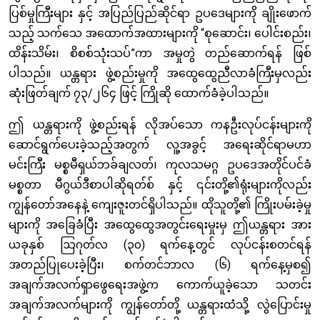
ပြစ်မှုကြီးများ နှင့် အပြည်ပြည်ဆိုင်ရာ ဥပဒေများကို ချိုးဖောက်
သည့် သက်သေ အထောက်အထားများကို “စုဆောင်း၊ ပေါင်းစည်း၊
ထိန်းသိမ်း၊ စိစစ်သုံးသပ်”ကာ အမှုတွဲ တည်ဆောက်ရန် ဖြစ်
ပါသည်။ ယန္တရား ဖွဲ့စည်းမှုကို အထွေထွေညီလာခံကြီးမှလည်း
ဆုံးဖြတ်ချက် ၇၃/၂၆၄ ဖြင့် ကြိုဆို ထောက်ခံခဲ့ပါသည်။
ဤ ယန္တရားကို ဖွဲ့စည်းရန် လိုအပ်သော ကနဦးလုပ်ငန်းများကို
ဆောင်ရွက်ပေးခဲ့သည့်အတွက် လူ့အခွင့် အရေးဆိုင်ရာမဟာ
မင်းကြီး မစ္စမီရှယ်ဘခ်ချလတ်၊ ကုလသမဂ္ဂ ဥပဒေအတိုင်ပင်ခံ
မစ္စတာ မီဂွယ်ဒီစာပါဆိုရတ်စ် နှင့် ၎င်းတို့၏ရုံးများကိုလည်း
ကျွန်တော်အနေနဲ့ ကျေးဇူးတင်ရှိပါသည်။ ထိုသူတို့၏ ကြိုးပမ်းခဲ့မှု
များကို အခြေခံပြီး အထွေထွေအတွင်းရေးမှုးမှ ဤယန္တရား အား
ယခုနှစ် ဩဂုတ်လ (၃၀) ရက်နေ့တွင် လုပ်ငန်းစတင်ရန်
အတည်ပြုပေးခဲ့ပြီး၊ စက်တင်ဘာလ (၆) ရက်နေ့မှစ၍
အချက်အလက်ရှာဖွေရေးအဖွဲ့က ကောက်ယူခဲ့သော သတင်း
အချက်အလက်များကို ကျွန်တော်တို့ ယန္တရားထံသို့ လွဲပြောင်းမှု