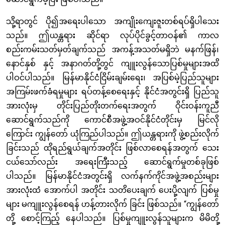
သို့ရာတွင် ပို၍အရေးပါသော အကျိုးကျေးဇူးတစ်ရပ်ရှိပါသေး
သည်။ ဤယန္တရား ဆိုင်ရာ လုပ်ပိုင်ခွင့်တာဝန်၏ ကာလ
စည်းကမ်းသတ်မှတ်ချက်သည် အကန့်အသတ်မရှိဘဲ မနက်ဖြန်၊
နောင်နှစ် နှင့် အနာဂတ်တို့တွင် ကျူးလွန်သောပြစ်မှုများအထိ
ပါဝင်ပါသည်။ မြန်မာနိုင်ငံငြိမ်းချမ်းရေး၊ အပြစ်မဲ့ပြည်သူများ
အကြမ်းဖက်ခံရမှုများ ရပ်တန့်စေရေးနှင့် နိုင်ငံအတွင်းရှိ ပြည်သူ
အားလုံးမှ တိုင်းပြည်တိုးတက်ရေးအတွက် ဝိုင်းဝန်းကူညီ
ဆောင်ရွက်သည်ကို ကောင်စီအဖွဲ့အဝင်နိုင်ငံတိုင်းမှ မြင်လို
ကြောင်း ကျွန်တော် ယုံကြည်ပါသည်။ ဤယန္တရားကို ဖွဲ့စည်းလိုက်
ခြင်းသည် ထိုရည်ရွယ်ချက်အတိုင်း ဖြစ်လာစေရန်အတွက် သေး
ငယ်သော်လည်း အရေးကြီးသည့် ဆောင်ရွက်မှုတစ်ခုဖြစ်
ပါသည်။ မြန်မာနိုင်ငံအတွင်းရှိ လက်နက်ကိုင်အဖွဲ့အစည်းများ
အားလုံးထံ အောက်ပါ အတိုင်း သတိပေးချက် ပေးပို့လျက် ပြစ်မှု
များ မကျူးလွန်စေရန် ဟန့်တားလိုက် ခြင်း ဖြစ်သည်။ “ကျွန်တော်
တို့ စောင့်ကြည့် နေပါသည်။ ပြစ်မှုကျူးလွန်သူများက မိမိတို့