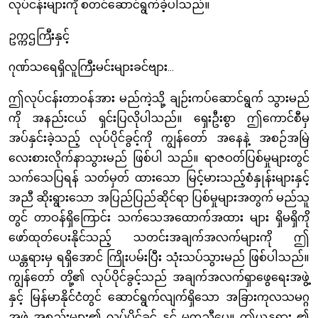
လုပ်ငန်းများကို စတင်ဆောင်ရွက်ခဲ့ပါသည်။
ဥက္ကဌကြီးနှင့်
ဂုဏ်သရေရှိလူကြီးမင်းများခင်ဗျား...
ဤလုပ်ငန်းတာဝန်အား မည်ကဲ့သို့ ချဉ်းကပ်ဆောင်ရွက် သွားမည်
ကို အနည်းငယ် ရှင်းပြလိုပါသည်။ ရှေးဦးစွာ ဤကောင်စီမှ
အပ်နှင်းခဲ့သည့် လုပ်ပိုင်ခွင့်ကို ကျွန်တော် အနေနဲ့ အစဉ်အမြဲ
လေးစားလိုက်နာသွားမည် ဖြစ်ပါ သည်။ ရာဇဝတ်ပြစ်မှုများတွင်
သက်သေပြရန် သတ်မှတ် ထားသော မြင့်မားသည့်စံနှုန်းများနှင့်
အညီ ဆိုးရွားသော အပြည်ပြည်ဆိုင်ရာ ပြစ်မှုများအတွက် မည်သူ
တွင် တာဝန်ရှိကြောင်း သက်သေအထောက်အထား များ ရှိမရှိကို
ဖော်ထုတ်ပေးနိုင်သည့် သတင်းအချက်အလက်များကို ဤ
ယန္တရားမှ ရရှိအောင် ကြိုးပမ်းပြီး သုံးသပ်သွားမည် ဖြစ်ပါသည်။
ကျွန်တော် တို့၏ လုပ်ပိုင်ခွင့်သည် အချက်အလက်ရှာဖွေရေးအဖွဲ့
နှင့် မြန်မာနိုင်ငံတွင် ဆောင်ရွက်လျက်ရှိသော အခြားကုလသမဂ္ဂ
အဖွဲ့ အစည်းများ၏ လုပ်ပိုင်ခွင့် နှင့် မတူညီပေ။ ဤယန္တရား ၏