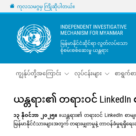
အဓိကအကြောင်းအရာသို့ သွားမည်
URL
ကုလသမဂ္ဂမှ ကြိုဆိုပါတယ်။
ကျွန်ုပ်တို့အကြောင်း
လုပ်ငန်းများ
စာရွက်စ
ယန္တရား၏ တရားဝင် LinkedIn 
Body
၁၃ နိုဝင်ဘာ ၂၀၂၅။
။ယန္တရား၏ တရားဝင် LinkedIn စာမျက
မြန်မာနိုင်ငံသားများအတွက် တရားမျှတမှုနဲ့ တာဝန်ခံမှုရရှိရေ