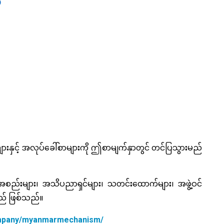
ျားနှင့် အလုပ်ခေါ်စာများကို ဤစာမျက်နှာတွင် တင်ပြသွားမည်
ဲ့အစည်းများ၊ အသိပညာရှင်များ၊ သတင်းထောက်များ၊ အဖွဲ့ဝင်
းမည် ဖြစ်သည်။
company/myanmarmechanism/