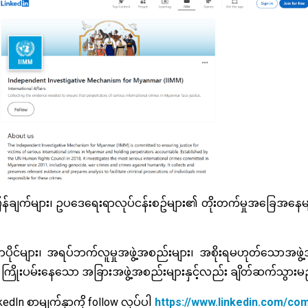
တ်ပြန်ချက်များ၊ ဥပဒေရေးရာလုပ်ငန်းစဥ်များ၏ တိုးတက်မှုအခြေအနေမ
ဏာပိုင်များ၊ အရပ်ဘက်လူမှုအဖွဲ့အစည်းများ၊ အစိုးရမဟုတ်သောအဖွ
ှိရေး ကြိုးပမ်းနေသော အခြားအဖွဲ့အစည်းများနှင့်လည်း ချိတ်ဆက်သွာ
nkedIn စာမျက်နှာကို follow လုပ်ပါ
https://www.linkedin.com/