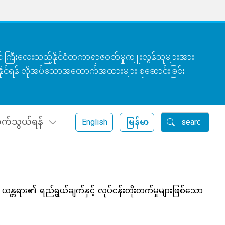
တွင် ကြီးလေးသည့်နိုင်ငံတကာရာဇဝတ်မှုကျူးလွန်သူများအား
နိုင်ရန် လိုအပ်သောအထောက်အထားများ စုဆောင်းခြင်း
ရှာရန်
က်သွယ်ရန်
English
မြန်မာ
ရား၏ ရည်ရွယ်ချက်နှင့် လုပ်ငန်းတိုးတက်မှုများဖြစ်သော