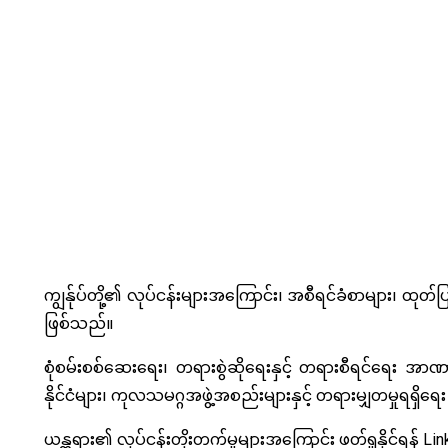
Image
ကျွန်ုပ်တို့၏ လုပ်ငန်းများအကြောင်း၊ အစီရင်ခံစာများ၊ ထု
ဖြစ်သည်။
စုံစမ်းစစ်ဆေးရေး၊ တရားစွဲဆိုရေးနှင့် တရားစီရင်ရေး အာ
နိုင်ငံများ၊ ကုလသမဂ္ဂအဖွဲ့အစည်းများနှင့် တရားမျှတမှုရရ
ယန္တရား၏ လုပ်ငန်းတိုးတက်မှုများအကြောင်း ဖတ်ရှုနိုင်ရန် Li