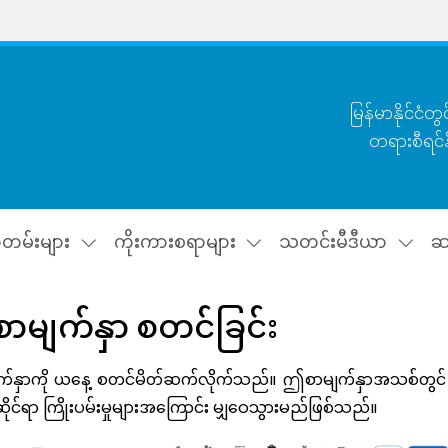
မြန်မာနိုင်ငံ
တရားစီရင်
ာတမ်းများ
ကိုးကားစရာများ
သတင်းမီဒီယာ
ဆ
စာမျက်နှာ စတင်ခြင်း
်နှာကို ယနေ့ စတင်မိတ်ဆက်လိုက်သည်။ ဤစာမျက်နှာအသစ်တွင် ယန္တ
းဆိုင်ရာ ကြိုးပမ်းမှုများအကြောင်း မျှဝေသွားမည်ဖြစ်သည်။